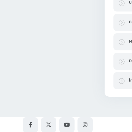
U
B
M
D
İ