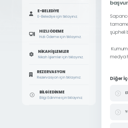
başvurm
E-BELEDIYE
Sapanca 
E-Belediye için tıklayınız.
tamamen 
HIZLI ÖDEME
şüpheli 
Hızlı Ödeme için tıklayınız.
Kumumuza
NIKAH İŞLEMLER
medya h
Nikah İşlemler için tıklayınız.
REZERVASYON
Rezervasyon için tıklayınız.
Diğer İç
BILGI EDINME
E
Bilgi Edinme için tıklayınız.
Y