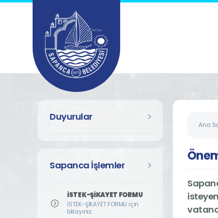
Duyurular
Ana S
Önem
Sapanca İşlemler
Sapanc
İSTEK-ŞİKAYET FORMU
isteyen
İSTEK-ŞİKAYET FORMU için
vatanda
tıklayınız.