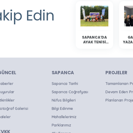
akip Edin
SAPANCA’DA
GA
AYAK TENISI
YAZA
HEYECANI
YAŞANDI
SAP
OKU
B
GÜNCEL
SAPANCA
PROJELER
aberler
Sapanca Tarihi
Tamamlanan Pro
uyurular
Sapanca Coğrafyası
Devam Eden Pr
tkinlikler
Nüfus Bilgileri
Planlanan Proje
otoğraf Galerisi
Bilgi Edinme
haleler
Mahallelerimiz
Parklarımız
KVKK