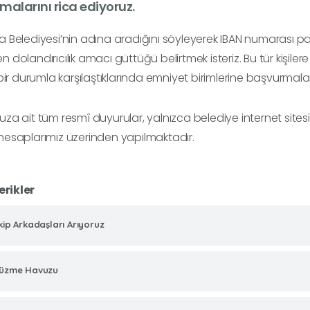
alarını rica ediyoruz.
Belediyesi’nin adına aradığını söyleyerek IBAN numarası pa
dolandırıcılık amacı güttüğü belirtmek isteriz. Bu tür kişilere 
bir durumla karşılaştıklarında emniyet birimlerine başvurmalar
 ait tüm resmî duyurular, yalnızca belediye internet site
esaplarımız üzerinden yapılmaktadır.
erikler
kip Arkadaşları Arıyoruz
üzme Havuzu