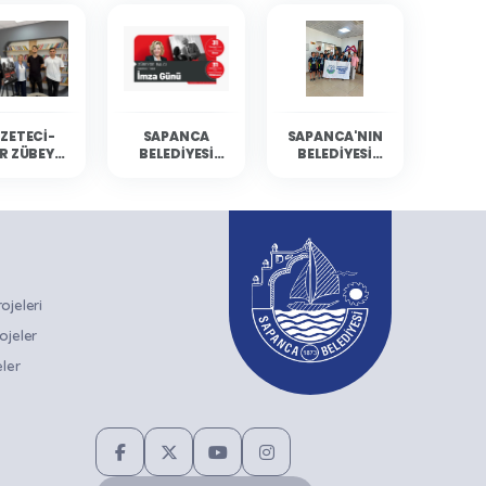
ZETECI-
SAPANCA
SAPANCA'NIN
R ZÜBEYDE
BELEDIYESI
BELEDIYESI
BALCI
KÜLTÜR
YÜZÜCÜLERI
ANCA'DA
ETKINLIKLERINE
MERSIN'DEN
RLARIYLA
GAZETECI-
DERECELERLE
ULUŞTU
YAZAR ZÜBEYDE
DÖNDÜ
BALCI KONUK
OLUYOR
jeleri
ojeler
ler