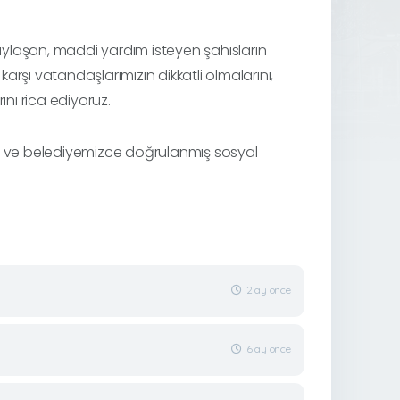
ylaşan, maddi yardım isteyen şahısların
karşı vatandaşlarımızın dikkatli olmalarını,
ını rica ediyoruz.
si ve belediyemizce doğrulanmış sosyal
2 ay önce
6 ay önce