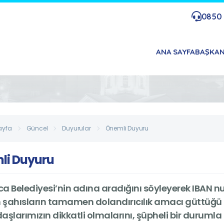
0850 
ANA SAYFA
BAŞKA
ayfa
Güncel
Duyurular
Önemli Duyuru
li Duyuru
a Belediyesi’nin adına aradığını söyleyerek IBAN
 şahısların tamamen dolandırıcılık amacı güttüğü beli
şlarımızın dikkatli olmalarını, şüpheli bir durumla 