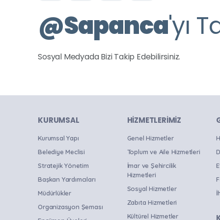
@
Sapanca
'yı T
Sosyal Medyada Bizi Takip Edebilirsiniz.
KURUMSAL
HIZMETLERIMIZ
Kurumsal Yapı
Genel Hizmetler
H
Belediye Meclisi
Toplum ve Aile Hizmetleri
D
Stratejik Yönetim
İmar ve Şehircilik
E
Hizmetleri
Başkan Yardımcıları
F
Sosyal Hizmetler
Müdürlükler
İ
Zabıta Hizmetleri
Organizasyon Şeması
Kültürel Hizmetler