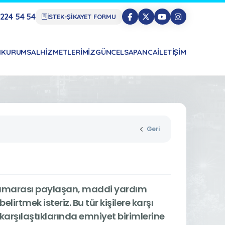
224 54 54
İSTEK-ŞİKAYET FORMU
N
KURUMSAL
HIZMETLERIMIZ
GÜNCEL
SAPANCA
İLETIŞIM
Geri
 numarası paylaşan, maddi yardım
rtmek isteriz. Bu tür kişilere karşı
karşılaştıklarında emniyet birimlerine