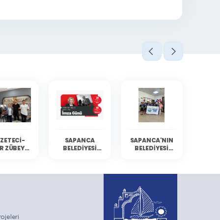
ZETECI-
SAPANCA
SAPANCA'NIN
R ZÜBEYDE
BELEDIYESI
BELEDIYESI
BALCI
KÜLTÜR
YÜZÜCÜLERI
ANCA'DA
ETKINLIKLERINE
MERSIN'DEN
RLARIYLA
GAZETECI-
DERECELERLE
ULUŞTU
YAZAR ZÜBEYDE
DÖNDÜ
BALCI KONUK
OLUYOR
jeleri