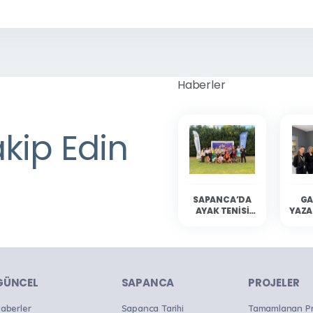
Haberler
akip Edin
SAPANCA’DA
GA
AYAK TENISI
YAZA
HEYECANI
YAŞANDI
SAP
OKU
B
GÜNCEL
SAPANCA
PROJELER
aberler
Sapanca Tarihi
Tamamlanan Pro