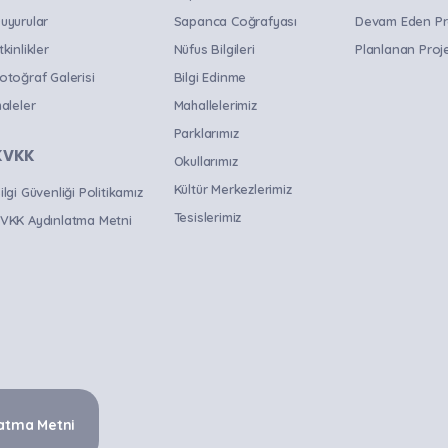
uyurular
Sapanca Coğrafyası
Devam Eden Pr
tkinlikler
Nüfus Bilgileri
Planlanan Proje
otoğraf Galerisi
Bilgi Edinme
haleler
Mahallelerimiz
Parklarımız
KVKK
Okullarımız
Kültür Merkezlerimiz
ilgi Güvenliği Politikamız
Tesislerimiz
VKK Aydınlatma Metni
atma Metni