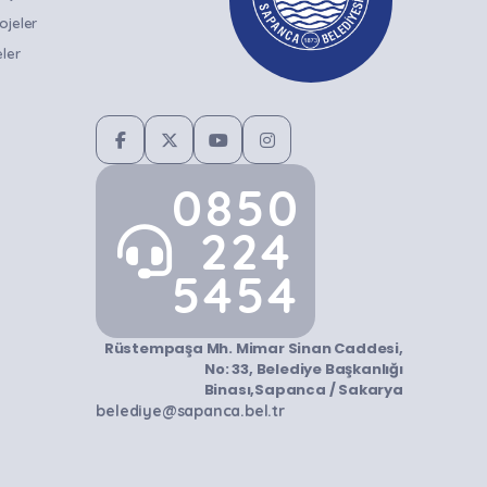
ojeler
ler
0850
224
5454
Rüstempaşa Mh. Mimar Sinan Caddesi,
No: 33, Belediye Başkanlığı
Binası,Sapanca / Sakarya
belediye@sapanca.bel.tr