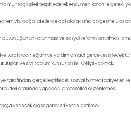
ma muhtaç kişileri tespit ederek encümen kararı ile gerekli 
deprem vb. doğal afetlerde acil olarak afet bölgesine ulaşa
in bütünlüğünün korunması ve sosyal refahın arttırılması ama
iye tarafından eğitim ve yardım amaçlı gerçekleştirilecek tüm s
uluşları ve sivil toplum kuruluşları ile işbirliği yapmak,
iye tarafından gerçekleştirilecek sosyal hizmet faaliyetleri ile 
rgütleri arasında yapacağı protokolleri düzenlemek,
nlıkça verilecek diğer görevleri yerine getirmek.