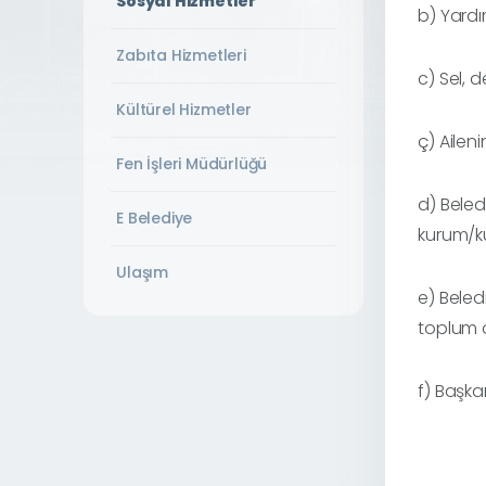
Sosyal Hizmetler
b) Yardı
Zabıta Hizmetleri
c) Sel, 
Kültürel Hizmetler
ç) Ailen
Fen İşleri Müdürlüğü
d) Beled
E Belediye
kurum/kur
Ulaşım
e) Beled
toplum ö
f) Başka