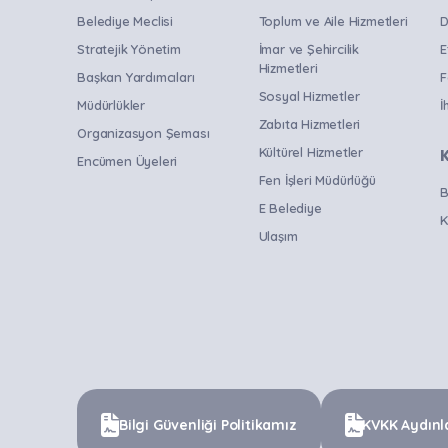
Belediye Meclisi
Toplum ve Aile Hizmetleri
D
Stratejik Yönetim
İmar ve Şehircilik
E
Hizmetleri
Başkan Yardımcıları
F
Sosyal Hizmetler
Müdürlükler
İ
Zabıta Hizmetleri
Organizasyon Şeması
Kültürel Hizmetler
Encümen Üyeleri
Fen İşleri Müdürlüğü
B
E Belediye
K
Ulaşım
Bilgi Güvenliği Politikamız
KVKK Aydınl