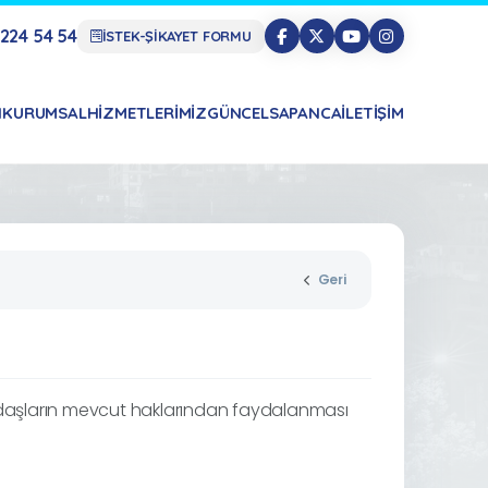
224 54 54
İSTEK-ŞİKAYET FORMU
N
KURUMSAL
HIZMETLERIMIZ
GÜNCEL
SAPANCA
İLETIŞIM
Geri
andaşların mevcut haklarından faydalanması