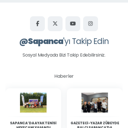
@
Sapanca
'yı Takip Edin
Sosyal Medyada Bizi Takip Edebilirsiniz.
Haberler
SAPANCA’DA AYAK TENISI
GAZETECI-YAZAR ZÜBEYDE
HEYECANI YAŞANDI
BALCI SAPANCA'DA