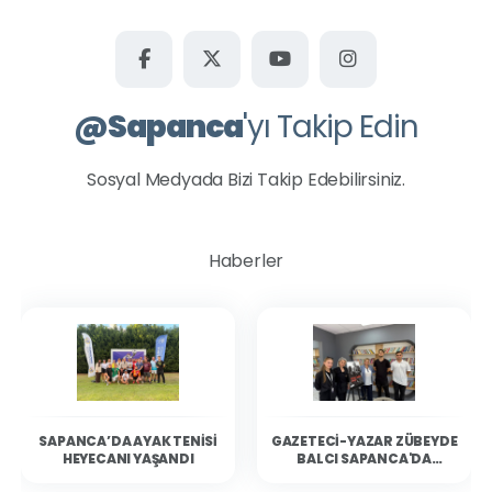
@
Sapanca
'yı Takip Edin
Sosyal Medyada Bizi Takip Edebilirsiniz.
Haberler
SAPANCA’DA AYAK TENISI
GAZETECI-YAZAR ZÜBEYDE
HEYECANI YAŞANDI
BALCI SAPANCA'DA
OKURLARIYLA BULUŞTU