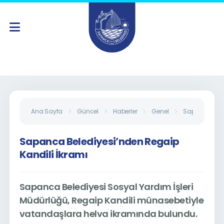
Ana Sayfa
Güncel
Haberler
Genel
Sapanca Beled
Sapanca Belediyesi’nden Regaip
Kandili İkramı
Sapanca Belediyesi Sosyal Yardım İşleri
Müdürlüğü, Regaip Kandili münasebetiyle
vatandaşlara helva ikramında bulundu.