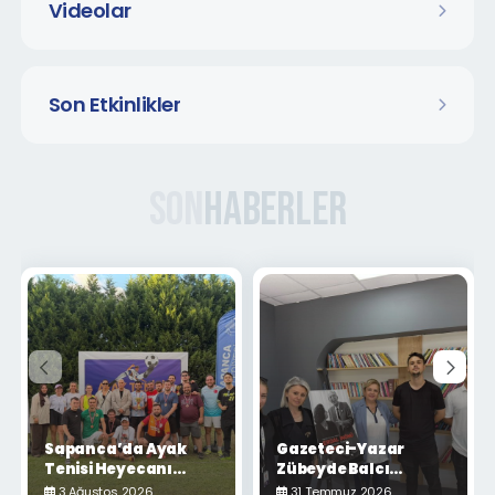
Videolar
Son Etkinlikler
Son
Haberler
Sapanca’da Ayak
Gazeteci-Yazar
Tenisi Heyecanı
Zübeyde Balcı
Yaşandı
Sapanca'da
3 Ağustos 2026
31 Temmuz 2026