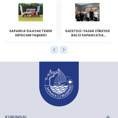
SAPANCA’DA AYAK TENISI
GAZETECI-YAZAR ZÜBEYDE
HEYECANI YAŞANDI
BALCI SAPANCA'DA
OKURLARIYLA BULUŞTU
KURUMSAL