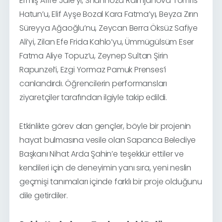
Ermiş Afife Jale’yi, Shahnoza Raimjanova Tomris
Hatun’u, Elif Ayşe Bozal Kara Fatma’yı, Beyza Zırın
Süreyya Ağaoğlu’nu, Zeycan Berra Öksüz Safiye
Ali’yi, Zilan Efe Frida Kahlo’yu, Ümmügülsüm Eser
Fatma Aliye Topuz’u, Zeynep Sultan Şirin
Rapunzel’i, Ezgi Yormaz Pamuk Prenses’i
canlandırdı. Öğrencilerin performansları
ziyaretçiler tarafından ilgiyle takip edildi.
Etkinlikte görev alan gençler, böyle bir projenin
hayat bulmasına vesile olan
Sapanca Belediye
Başkanı Nihat Arda Şahin’e teşekkür ettiler ve
kendileri için de deneyimin yanı sıra, yeni neslin
geçmişi tanımaları içinde farklı bir proje olduğunu
dile getirdiler.