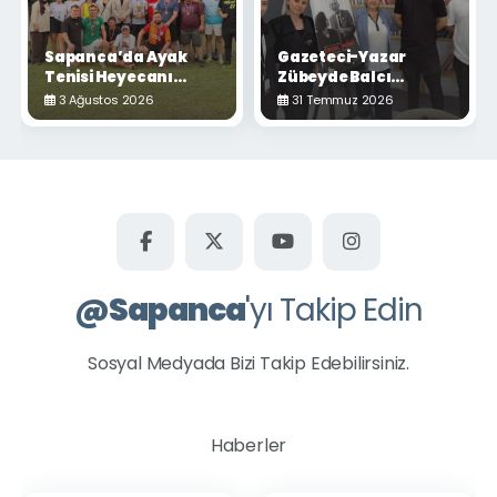
Sapanca’da Ayak
Gazeteci-Yazar
Tenisi Heyecanı
Zübeyde Balcı
Yaşandı
Sapanca'da
3 Ağustos 2026
31 Temmuz 2026
Okurlarıyla Buluştu
@
Sapanca
'yı Takip Edin
Sosyal Medyada Bizi Takip Edebilirsiniz.
Haberler