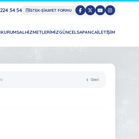
224 54 54
İSTEK-ŞİKAYET FORMU
N
KURUMSAL
HIZMETLERIMIZ
GÜNCEL
SAPANCA
İLETIŞIM
mi
Geri