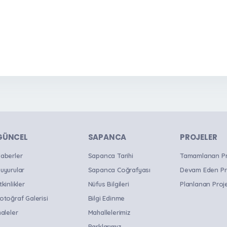
GÜNCEL
SAPANCA
PROJELER
aberler
Sapanca Tarihi
Tamamlanan Pro
uyurular
Sapanca Coğrafyası
Devam Eden Pr
tkinlikler
Nüfus Bilgileri
Planlanan Proje
otoğraf Galerisi
Bilgi Edinme
haleler
Mahallelerimiz
Parklarımız