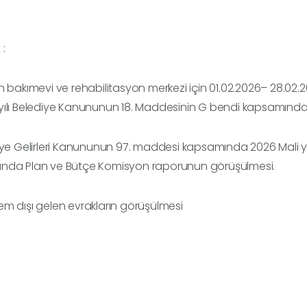
:
n bakımevi ve rehabilitasyon merkezi için 01.02.2026– 28.02.20
yılı Belediye Kanununun 18. Maddesinin G bendi kapsamınd
iye Gelirleri Kanununun 97. maddesi kapsamında 2026 Mali yılı
nda Plan ve Bütçe Komisyon raporunun görüşülmesi.
m dışı gelen evrakların görüşülmesi