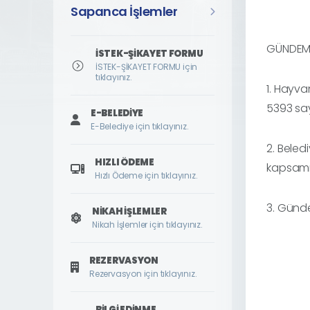
Sapanca İşlemler
GÜNDEM 
İSTEK-ŞİKAYET FORMU
İSTEK-ŞİKAYET FORMU için
tıklayınız.
1. Hayva
5393 sa
E-BELEDIYE
E-Belediye için tıklayınız.
2. Beled
HIZLI ÖDEME
kapsamı
Hızlı Ödeme için tıklayınız.
3. Günde
NIKAH İŞLEMLER
Nikah İşlemler için tıklayınız.
REZERVASYON
Rezervasyon için tıklayınız.
BILGI EDINME