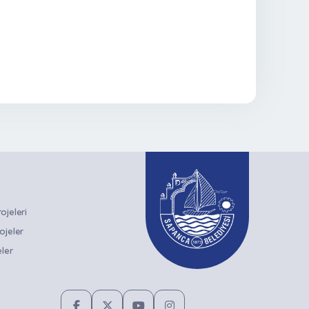
jeleri
ojeler
ler