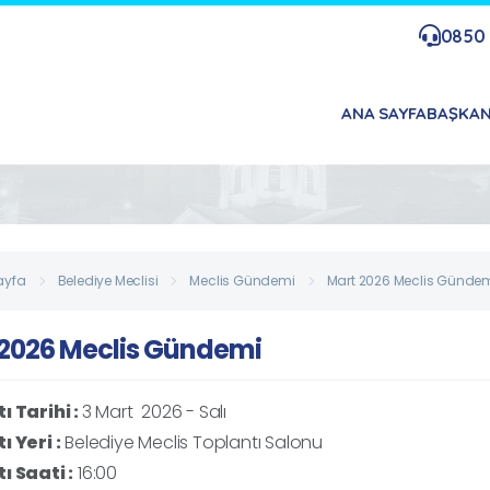
0850 
ANA SAYFA
BAŞKA
ayfa
Belediye Meclisi
Meclis Gündemi
Mart 2026 Meclis Günde
 2026 Meclis Gündemi
ı Tarihi :
3 Mart 2026 - Salı
ı Yeri :
Belediye Meclis Toplantı Salonu
ı Saati :
16:00