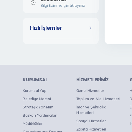
Bilgi Edinme için tıklayınız.
Hızlı İşlemler
KURUMSAL
HIZMETLERIMIZ
Kurumsal Yapı
Genel Hizmetler
H
Belediye Meclisi
Toplum ve Aile Hizmetleri
D
Stratejik Yönetim
İmar ve Şehircilik
E
Hizmetleri
Başkan Yardımcıları
F
Sosyal Hizmetler
Müdürlükler
İ
Zabıta Hizmetleri
Organizasyon Şeması