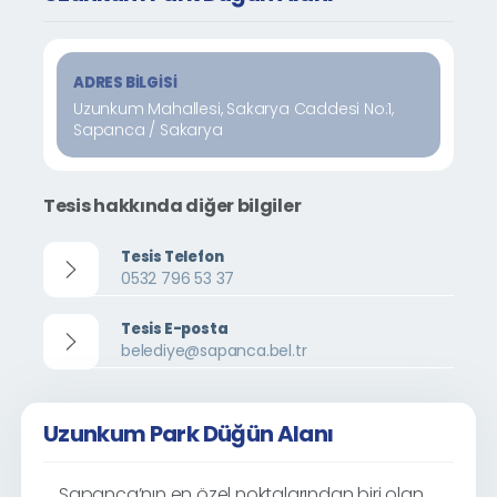
ADRES BILGISI
Uzunkum Mahallesi, Sakarya Caddesi No:1,
Sapanca / Sakarya
Tesis hakkında diğer bilgiler
Tesis Telefon
0532 796 53 37
Tesis E-posta
belediye@sapanca.bel.tr
Uzunkum Park Düğün Alanı
Sapanca’nın en özel noktalarından biri olan