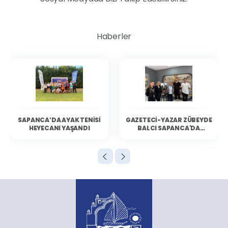
Haberler
SAPANCA’DA AYAK TENISI
GAZETECI-YAZAR ZÜBEYDE
HEYECANI YAŞANDI
BALCI SAPANCA'DA
OKURLARIYLA BULUŞTU