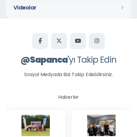
Videolar
@
Sapanca
'yı Takip Edin
Sosyal Medyada Bizi Takip Edebilirsiniz.
Haberler