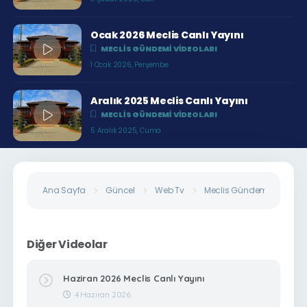
Ocak 2026 Meclis Canlı Yayını
MECLIS GÜNDEMI VIDEOLARI
1 Ocak 2026, Perşembe
Aralık 2025 Meclis Canlı Yayını
MECLIS GÜNDEMI VIDEOLARI
5 Aralık 2025, Cuma
Ana Sayfa
Güncel
Web Tv
Meclis Gündemi Videolar
Diğer Videolar
Haziran 2026 Meclis Canlı Yayını
4 Haziran 2026