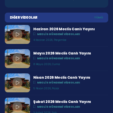
DIĞER VIDEOLAR
TÜMÜ
Haziran 2026 Meclis Canlı Yayını
MECLIS GÜNDEMI VIDEOLARI
4 Haziran 2026, Perşembe
Mayıs 2026 Meclis Canlı Yayını
MECLIS GÜNDEMI VIDEOLARI
8 Mayıs 2026, Cuma
Nisan 2026 Meclis Canlı Yayını
MECLIS GÜNDEMI VIDEOLARI
5 Nisan 2026, Pazar
Şubat 2026 Meclis Canlı Yayını
MECLIS GÜNDEMI VIDEOLARI
3 Şubat 2026, Salı