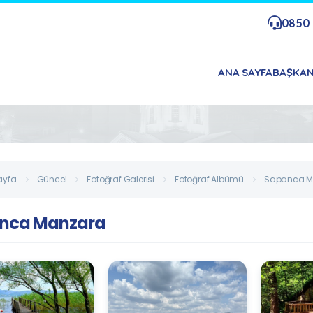
0850 
ANA SAYFA
BAŞKA
ayfa
Güncel
Fotoğraf Galerisi
Fotoğraf Albümü
Sapanca M
nca Manzara