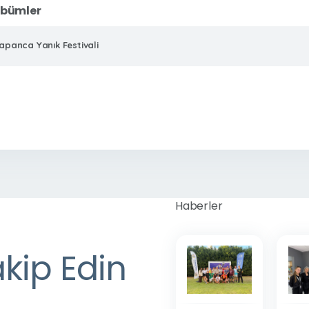
lbümler
apanca Yanık Festivali
Haberler
akip Edin