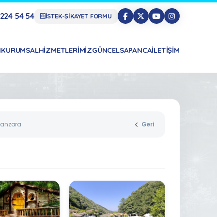
224 54 54
İSTEK-ŞİKAYET FORMU
N
KURUMSAL
HIZMETLERIMIZ
GÜNCEL
SAPANCA
İLETIŞIM
anzara
Geri