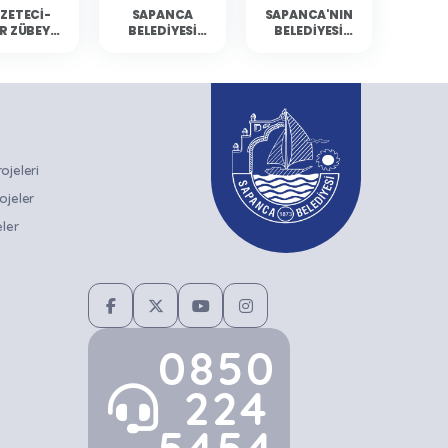
ZETECI-
SAPANCA
SAPANCA'NIN
R ZÜBEYDE
BELEDIYESI
BELEDIYESI
BALCI
KÜLTÜR
YÜZÜCÜLERI
ANCA'DA
ETKINLIKLERINE
MERSIN'DEN
RLARIYLA
GAZETECI-
DERECELERLE
ULUŞTU
YAZAR ZÜBEYDE
DÖNDÜ
BALCI KONUK
OLUYOR
jeleri
ojeler
ler
0850
224