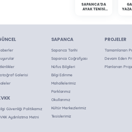
SAPANCA’DA
GA
AYAK TENISI
YAZA
HEYECANI
YAŞANDI
SAP
OKU
B
GÜNCEL
SAPANCA
PROJELER
aberler
Sapanca Tarihi
Tamamlanan Pro
uyurular
Sapanca Coğrafyası
Devam Eden Pr
tkinlikler
Nüfus Bilgileri
Planlanan Proje
otoğraf Galerisi
Bilgi Edinme
haleler
Mahallelerimiz
Parklarımız
KVKK
Okullarımız
Kültür Merkezlerimiz
ilgi Güvenliği Politikamız
Tesislerimiz
VKK Aydınlatma Metni