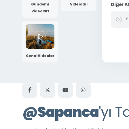
Diğer A
Gündemi
Videoları
Videoları
S
Genel Videolar
@
Sapanca
'yı T