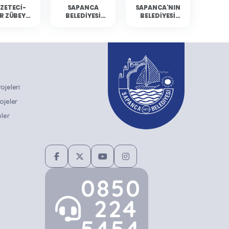
ZETECI-
SAPANCA
SAPANCA'NIN
R ZÜBEYDE
BELEDIYESI
BELEDIYESI
BALCI
KÜLTÜR
YÜZÜCÜLERI
ANCA'DA
ETKINLIKLERINE
MERSIN'DEN
RLARIYLA
GAZETECI-
DERECELERLE
ULUŞTU
YAZAR ZÜBEYDE
DÖNDÜ
BALCI KONUK
OLUYOR
jeleri
ojeler
ler
0850
224