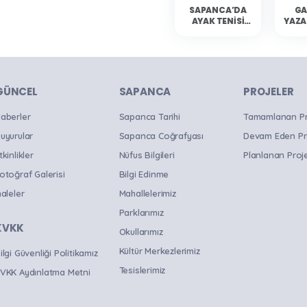
SAPANCA’DA
GA
AYAK TENISI
YAZA
HEYECANI
YAŞANDI
SAP
OKU
B
GÜNCEL
SAPANCA
PROJELER
aberler
Sapanca Tarihi
Tamamlanan Pro
uyurular
Sapanca Coğrafyası
Devam Eden Pr
tkinlikler
Nüfus Bilgileri
Planlanan Proje
otoğraf Galerisi
Bilgi Edinme
haleler
Mahallelerimiz
Parklarımız
KVKK
Okullarımız
Kültür Merkezlerimiz
ilgi Güvenliği Politikamız
Tesislerimiz
VKK Aydınlatma Metni