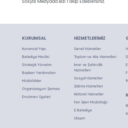
Sosyal Medyada Bizi Takip Edebilirsiniz.
KURUMSAL
HIZMETLERIMIZ
Kurumsal Yapı
Genel Hizmetler
H
Belediye Meclisi
Toplum ve Aile Hizmetleri
D
Stratejik Yönetim
İmar ve Şehircilik
E
Hizmetleri
Başkan Yardımcıları
F
Sosyal Hizmetler
Müdürlükler
İ
Zabıta Hizmetleri
Organizasyon Şeması
Kültürel Hizmetler
Encümen Üyeleri
Fen İşleri Müdürlüğü
B
E Belediye
K
Ulaşım