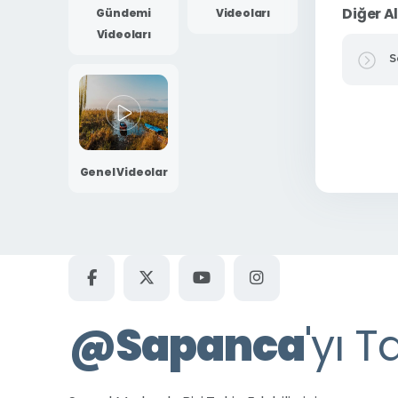
Diğer A
Gündemi
Videoları
Videoları
S
Genel Videolar
@
Sapanca
'yı T