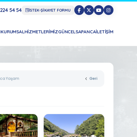
224 54 54
İSTEK-ŞİKAYET FORMU
N
KURUMSAL
HIZMETLERIMIZ
GÜNCEL
SAPANCA
İLETIŞIM
ca Yaşam
Geri