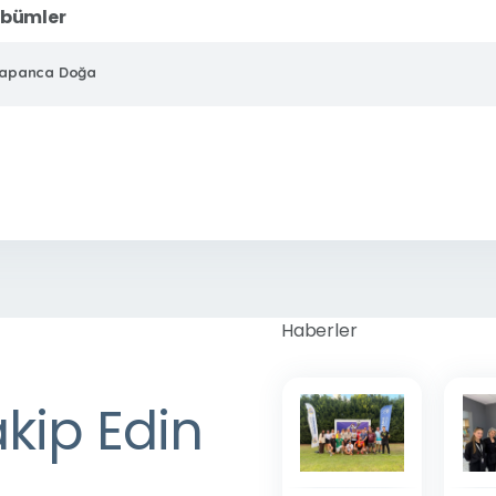
lbümler
apanca Doğa
Haberler
akip Edin