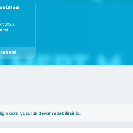
akültesi
at 2026,
tesi
S BILGISI