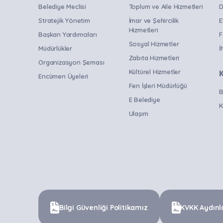
Belediye Meclisi
Toplum ve Aile Hizmetleri
D
Açık Hava Sineması
Stratejik Yönetim
İmar ve Şehircilik
E
Seminer
Hizmetleri
Başkan Yardımcıları
F
Kitap Fuarı
Sosyal Hizmetler
Müdürlükler
İ
Çocuk Tiyatrosu / Açık Hava
Zabıta Hizmetleri
Organizasyon Şeması
Sineması
Kültürel Hizmetler
Encümen Üyeleri
Açılış
Fen İşleri Müdürlüğü
B
Anma Töreni
E Belediye
K
Ulaşım
Çocuk Programı
Doğa Sporları
Eğitim Programı
Etkinlik
Festival
Fuar
Bilgi Güvenliği Politikamız
KVKK Aydınl
Kan Bağış Kampanyası