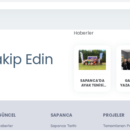
Haberler
akip Edin
SAPANCA’DA
GA
AYAK TENISI
YAZA
HEYECANI
YAŞANDI
SAP
OKU
B
GÜNCEL
SAPANCA
PROJELER
aberler
Sapanca Tarihi
Tamamlanan Pro