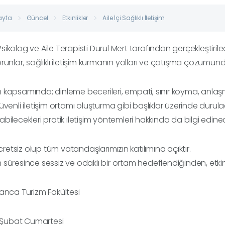
ayfa
Güncel
Etkinlikler
Aile İçi Sağlıklı İletişim
ikolog ve Aile Terapisti Durul Mert tarafından gerçekleştirilece
runlar, sağlıklı iletişim kurmanın yolları ve çatışma çözümünd
kapsamında; dinleme becerileri, empati, sınır koyma, anlaşmaz
üvenli iletişim ortamı oluşturma gibi başlıklar üzerinde durulac
bilecekleri pratik iletişim yöntemleri hakkında da bilgi edinec
ücretsiz olup tüm vatandaşlarımızın katılımına açıktır.
süresince sessiz ve odaklı bir ortam hedeflendiğinden, etkinl
anca Turizm Fakültesi
4 Şubat Cumartesi