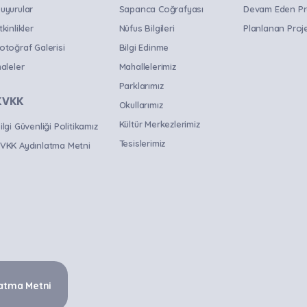
uyurular
Sapanca Coğrafyası
Devam Eden Pr
tkinlikler
Nüfus Bilgileri
Planlanan Proje
otoğraf Galerisi
Bilgi Edinme
haleler
Mahallelerimiz
Parklarımız
KVKK
Okullarımız
Kültür Merkezlerimiz
ilgi Güvenliği Politikamız
Tesislerimiz
VKK Aydınlatma Metni
atma Metni