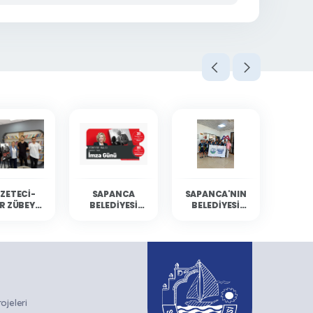
ZETECI-
SAPANCA
SAPANCA'NIN
R ZÜBEYDE
BELEDIYESI
BELEDIYESI
BALCI
KÜLTÜR
YÜZÜCÜLERI
ANCA'DA
ETKINLIKLERINE
MERSIN'DEN
RLARIYLA
GAZETECI-
DERECELERLE
ULUŞTU
YAZAR ZÜBEYDE
DÖNDÜ
BALCI KONUK
OLUYOR
jeleri