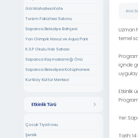
Göl Mahallesi Kafe
Ana S
Turizm Fakültesi Salonu
Sapanca Belediye Bahçesi
Uzman Ps
temel so
Yarı Olimpik Havuz ve Aqua Park
K.S.P Okulu Halı Sahası
Program 
Sapanca Kaymakamlığı Önü
içinde g
Sapanca Belediyesi Kütüphanesi
uygulaya
Kurtköy Kültür Merkezi
Kırkpınar Amfi Tiyatro
Etkinlik 
Program 
Tepebaşı Mahallesi Kurs Merkezi
Etkinlik Türü
Rüstempaşa Kültür Evi
Yer: Sap
Uzunkum Mahallesi Kültür Evi
Çocuk Tiyatrosu
Yeni Mahalle Kültür Evi
Şenlik
Tarih: 1