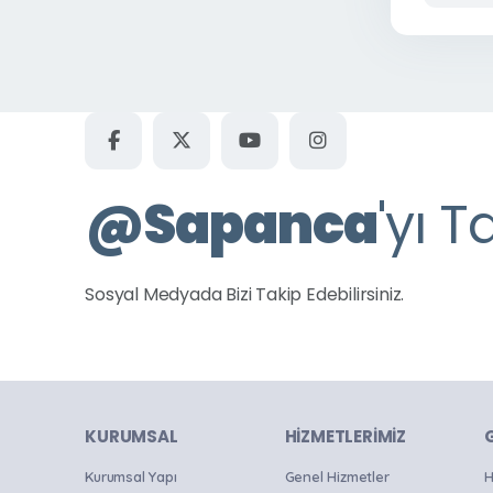
Program
Resim Sergisi
Sergi
Sohbet
Söyleşi
Spor
@
Sapanca
'yı T
Stand Up Gösterisi
Panayır
Sosyal Medyada Bizi Takip Edebilirsiniz.
Şölen
Tanıtım Toplantısı
Tiyatro
Tören
KURUMSAL
HIZMETLERIMIZ
Yarışma
Yazlık Sinema Günleri
Kurumsal Yapı
Genel Hizmetler
H