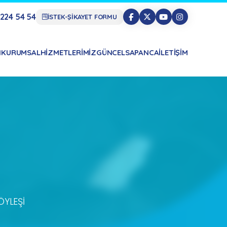
224 54 54
İSTEK-ŞİKAYET FORMU
N
KURUMSAL
HIZMETLERIMIZ
GÜNCEL
SAPANCA
İLETIŞIM
ÖYLEŞI