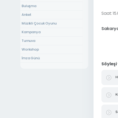
Uzunkum Park Düğün Alanı
Buluşma
İnsan Hakları Parkı
Saat: 15
Anket
Bisiklet Dünyası
Müzikli Çocuk Oyunu
Sakary
Uzunkum Park Kafe
Kampanya
Sapanca Belediye Düğün Salonu
Turnuva
Havuz Kafe
Workshop
Kurtköy Düğün Salonu
İmza Günü
Akçay Kültür Evi
Söyleşi
Yetişkin Tiyatrosu
Atilla Yücel Kültür Evi
Sinema
H
Dibektaş Kurs Merkezi
Konser
Fevziye Kültür Evi
Çocuk Atölyesi
K
Gazipaşa Kültür Evi
Şiir Dinletisi
Yanık Mahallesi Kültür Evi
Panel
S