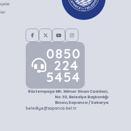
ojeler
ler
0850
224
5454
Rüstempaşa Mh. Mimar Sinan Caddesi,
No: 33, Belediye Başkanlığı
Binası,Sapanca / Sakarya
belediye@sapanca.bel.tr