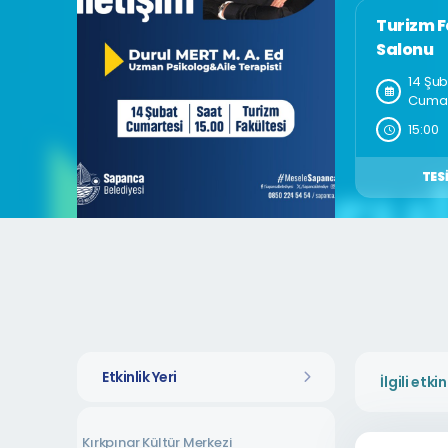
Turizm F
Salonu
14 Şub
Cumar
15:00
TESI
Etkinlik Yeri
Kırkpınar Kültür Merkezi