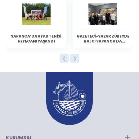
SAPANCA’DA AYAK TENISI
GAZETECI-YAZAR ZÜBEYDE
HEYECANI YAŞANDI
BALCI SAPANCA'DA
OKURLARIYLA BULUŞTU
KURUMSAL