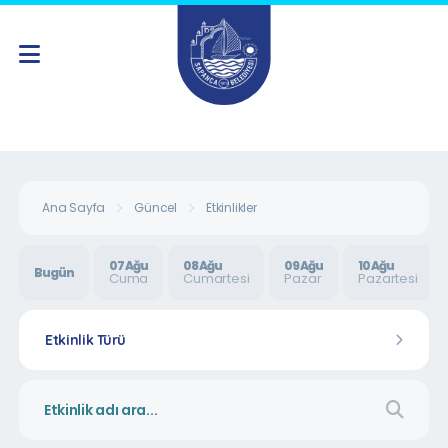
Ana Sayfa
Güncel
Etkinlikler
07 Ağu
08 Ağu
09 Ağu
10 Ağu
Bugün
Cuma
Cumartesi
Pazar
Pazartesi
Etkinlik Türü