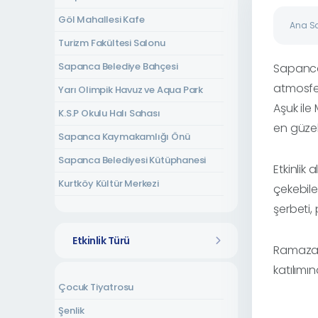
Göl Mahallesi Kafe
Ana S
Turizm Fakültesi Salonu
Sapanca Belediye Bahçesi
Sapanca
atmosfer
Yarı Olimpik Havuz ve Aqua Park
Aşuk ile
K.S.P Okulu Halı Sahası
en güzel 
Sapanca Kaymakamlığı Önü
Sapanca Belediyesi Kütüphanesi
Etkinlik
Kurtköy Kültür Merkezi
çekebile
Kırkpınar Amfi Tiyatro
şerbeti,
Tepebaşı Mahallesi Kurs Merkezi
Etkinlik Türü
Ramazan’
Rüstempaşa Kültür Evi
katılımın
Uzunkum Mahallesi Kültür Evi
Çocuk Tiyatrosu
Yeni Mahalle Kültür Evi
Şenlik