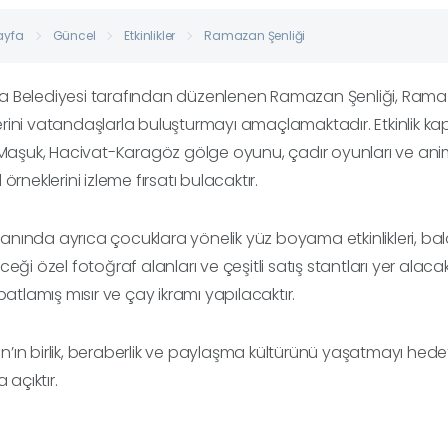
ayfa
Güncel
Etkinlikler
Ramazan Şenliği
 Belediyesi tarafından düzenlenen Ramazan Şenliği, Rama
ini vatandaşlarla buluşturmayı amaçlamaktadır. Etkinlik kap
 Maşuk, Hacivat-Karagöz gölge oyunu, çadır oyunları ve ani
örneklerini izleme fırsatı bulacaktır.
 alanında ayrıca çocuklara yönelik yüz boyama etkinlikleri, ba
ceği özel fotoğraf alanları ve çeşitli satış stantları yer ala
 patlamış mısır ve çay ikramı yapılacaktır.
ın birlik, beraberlik ve paylaşma kültürünü yaşatmayı hedef
a açıktır.