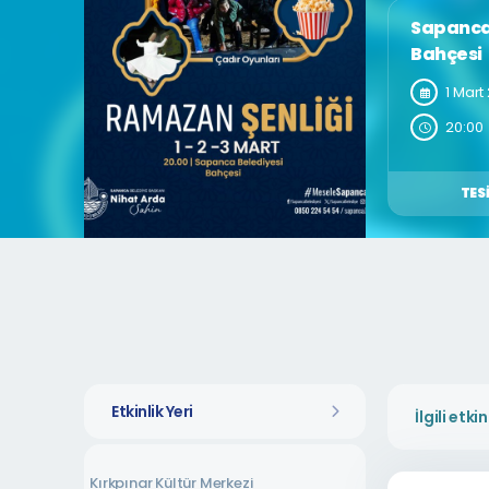
Sapanca
Bahçesi
1 Mart
20:00
TESI
Etkinlik Yeri
Kırkpınar Kültür Merkezi