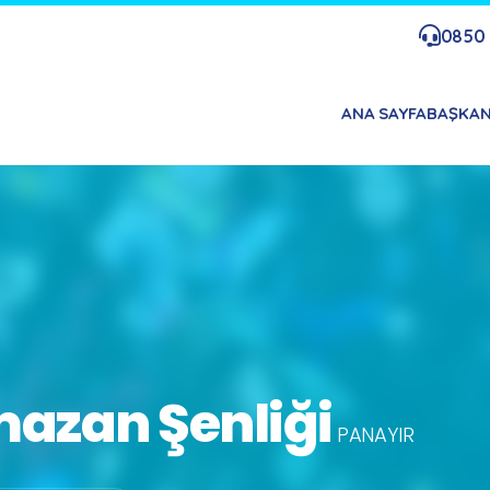
0850 
ANA SAYFA
BAŞKA
azan Şenliği
PANAYIR