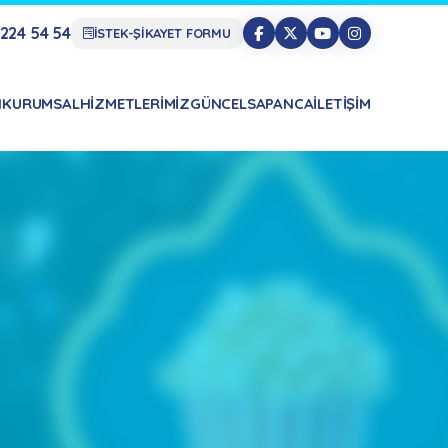
224 54 54
İSTEK-ŞİKAYET FORMU
N
KURUMSAL
HIZMETLERIMIZ
GÜNCEL
SAPANCA
İLETIŞIM