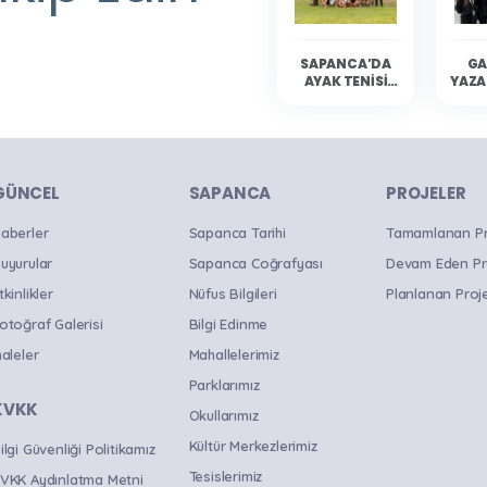
SAPANCA’DA
GA
AYAK TENISI
YAZA
HEYECANI
YAŞANDI
SAP
OKU
B
GÜNCEL
SAPANCA
PROJELER
aberler
Sapanca Tarihi
Tamamlanan Pro
uyurular
Sapanca Coğrafyası
Devam Eden Pr
tkinlikler
Nüfus Bilgileri
Planlanan Proje
otoğraf Galerisi
Bilgi Edinme
haleler
Mahallelerimiz
Parklarımız
KVKK
Okullarımız
Kültür Merkezlerimiz
ilgi Güvenliği Politikamız
Tesislerimiz
VKK Aydınlatma Metni