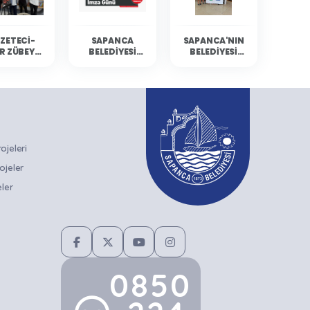
ZETECI-
SAPANCA
SAPANCA'NIN
R ZÜBEYDE
BELEDIYESI
BELEDIYESI
BALCI
KÜLTÜR
YÜZÜCÜLERI
ANCA'DA
ETKINLIKLERINE
MERSIN'DEN
RLARIYLA
GAZETECI-
DERECELERLE
ULUŞTU
YAZAR ZÜBEYDE
DÖNDÜ
BALCI KONUK
OLUYOR
jeleri
ojeler
ler
0850