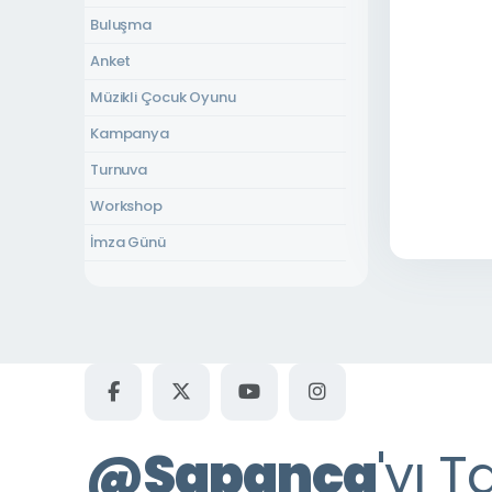
Uzunkum Park Düğün Alanı
Buluşma
İnsan Hakları Parkı
Anket
Bisiklet Dünyası
Müzikli Çocuk Oyunu
Uzunkum Park Kafe
Kampanya
Sapanca Belediye Düğün Salonu
Turnuva
Havuz Kafe
Workshop
Kurtköy Düğün Salonu
İmza Günü
Akçay Kültür Evi
Yetişkin Tiyatrosu
Atilla Yücel Kültür Evi
Sinema
Dibektaş Kurs Merkezi
Konser
Fevziye Kültür Evi
Çocuk Atölyesi
Gazipaşa Kültür Evi
Şiir Dinletisi
Yanık Mahallesi Kültür Evi
@
Sapanca
'yı T
Panel