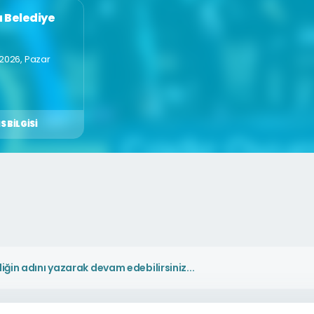
 Belediye
 2026, Pazar
S BILGISI