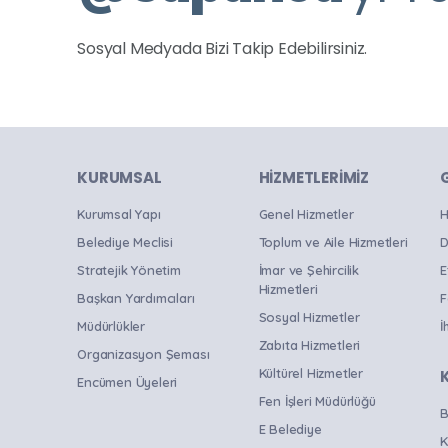
Program
Resim Sergisi
Sosyal Medyada Bizi Takip Edebilirsiniz.
Sergi
Sohbet
Söyleşi
Spor
KURUMSAL
HIZMETLERIMIZ
Stand Up Gösterisi
Kurumsal Yapı
Genel Hizmetler
H
Panayır
Belediye Meclisi
Toplum ve Aile Hizmetleri
D
Şölen
Stratejik Yönetim
İmar ve Şehircilik
E
Hizmetleri
Başkan Yardımcıları
F
Tanıtım Toplantısı
Sosyal Hizmetler
Müdürlükler
İ
Tiyatro
Zabıta Hizmetleri
Organizasyon Şeması
Tören
Kültürel Hizmetler
Encümen Üyeleri
Yarışma
Fen İşleri Müdürlüğü
B
E Belediye
Yazlık Sinema Günleri
K