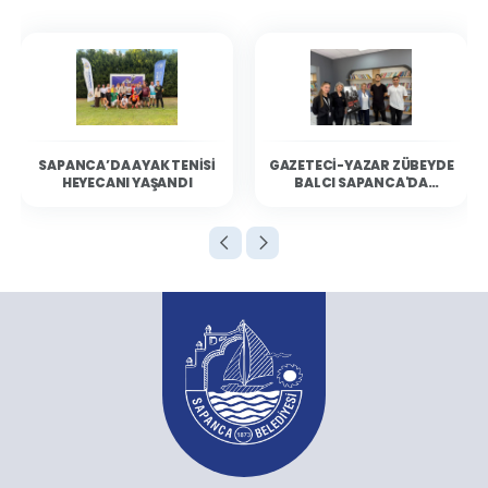
SAPANCA’DA AYAK TENISI
GAZETECI-YAZAR ZÜBEYDE
HEYECANI YAŞANDI
BALCI SAPANCA'DA
OKURLARIYLA BULUŞTU