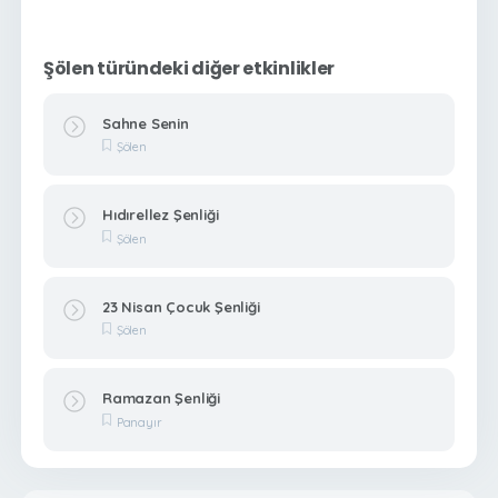
Şölen türündeki diğer etkinlikler
Sahne Senin
Şölen
Hıdırellez Şenliği
Şölen
23 Nisan Çocuk Şenliği
Şölen
Ramazan Şenliği
Panayır