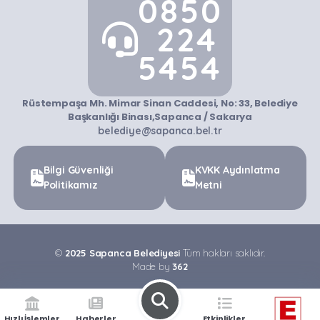
0850
224
5454
Rüstempaşa Mh. Mimar Sinan Caddesi, No: 33, Belediye
Başkanlığı Binası,Sapanca / Sakarya
belediye@sapanca.bel.tr
Bilgi Güvenliği
KVKK Aydınlatma
Politikamız
Metni
©
2025 Sapanca Belediyesi
Tüm hakları saklıdır.
Made by
362
Hızlı İşlemler
Haberler
Etkinlikler