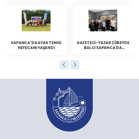
SAPANCA’DA AYAK TENISI
GAZETECI-YAZAR ZÜBEYDE
HEYECANI YAŞANDI
BALCI SAPANCA'DA
OKURLARIYLA BULUŞTU