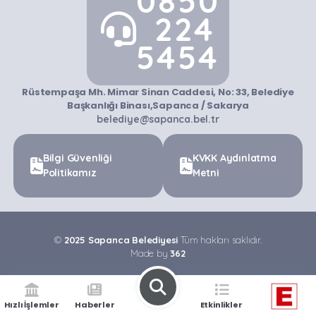
0850
224
5454
Rüstempaşa Mh. Mimar Sinan Caddesi, No: 33, Belediye
Başkanlığı Binası,Sapanca / Sakarya
belediye@sapanca.bel.tr
Bilgi Güvenliği
KVKK Aydınlatma
Politikamız
Metni
©
2025 Sapanca Belediyesi
Tüm hakları saklıdır.
Made by
362
Hızlı İşlemler
Haberler
Etkinlikler