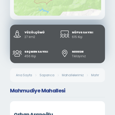
YÜZÖLÇÜMÜ
NÜFUS SAYISI
27 km2
615 Kişi
SEÇMEN SAYISI
NEREDE
456 Kişi
Tıklayınız
Ana Sayfa
Sapanca
Mahallelerimiz
Mahmudiye Mah
Mahmudiye Mahallesi
Orhan Arapoğlu