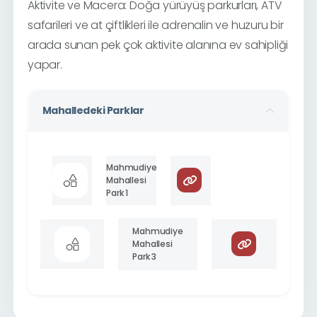
Aktivite ve Macera: Doğa yürüyüş parkurları, ATV
safarileri ve at çiftlikleri ile adrenalin ve huzuru bir
arada sunan pek çok aktivite alanına ev sahipliği
yapar.
Mahalledeki Parklar
Mahmudiye
Mahallesi
Park 1
Mahmudiye
Mahallesi
Park 3