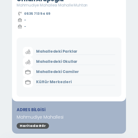
Mahmudiye Mahallesi Mahalle Muhtarı
0535 713 94 69
-
-
Mahalledeki Parklar
Mahalledeki Okullar
Mahalledeki Camiler
Kültür Merkezleri
ADRES BILGISI
Mahmudiye Mahallesi
Haritada Gör