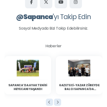
@
Sapanca
'yı Takip Edin
Sosyal Medyada Bizi Takip Edebilirsiniz.
Haberler
SAPANCA’DA AYAK TENISI
GAZETECI-YAZAR ZÜBEYDE
HEYECANI YAŞANDI
BALCI SAPANCA'DA
OKURLARIYLA BULUŞTU