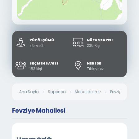
YÜZÖLÇÜMÜ
NÜFUS SAYISI
7,5 km2
235 Kişi
SEÇMEN SAYISI
NEREDE
183 Kişi
Tıklayınız
Ana Sayfa
Sapanca
Mahallelerimiz
Fevziye Mahalle
Fevziye Mahallesi