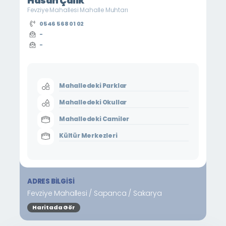
Hasan Çalık
Fevziye Mahallesi Mahalle Muhtarı
0546 568 01 02
-
-
Mahalledeki Parklar
Mahalledeki Okullar
Mahalledeki Camiler
Kültür Merkezleri
ADRES BILGISI
Fevziye Mahallesi / Sapanca / Sakarya
Haritada Gör