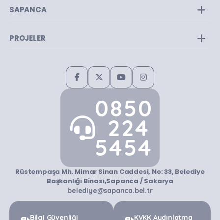
SAPANCA
PROJELER
0850
224
5454
Rüstempaşa Mh. Mimar Sinan Caddesi, No: 33, Belediye
Başkanlığı Binası,Sapanca / Sakarya
belediye@sapanca.bel.tr
Bilgi Güvenliği
KVKK Aydınlatma