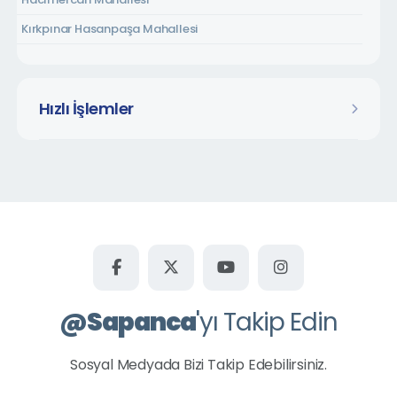
Kırkpınar Hasanpaşa Mahallesi
Kırkpınar Soğuksu Mahallesi
Kırkpınar Tepebaşı Mahallesi
Hızlı İşlemler
Kurtköy Dibektaş Mahallesi
Kurtköy Fatih Mahallesi
Kurtköy Yavuzselim Mahallesi
Kuruçeşme Mahallesi
Mahmudiye Mahallesi
Memnuniye Mahallesi
Rüstempaşa Mahallesi
@
Sapanca
'yı Takip Edin
Şükriye Mahallesi
Uzunkum Mahallesi
Sosyal Medyada Bizi Takip Edebilirsiniz.
Ünlüce Mahallesi