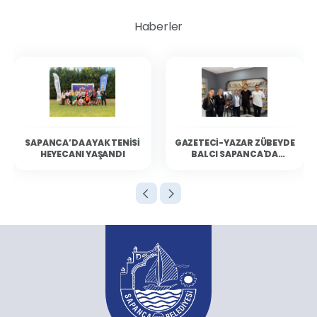
Yanık Mahallesi
Haberler
Yeni Mahalle
Tüm Parklar
SAPANCA’DA AYAK TENISI
GAZETECI-YAZAR ZÜBEYDE
HEYECANI YAŞANDI
BALCI SAPANCA'DA
OKURLARIYLA BULUŞTU