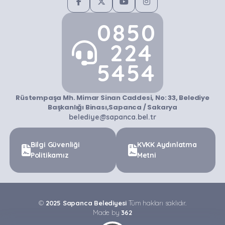
0850
224
5454
Rüstempaşa Mh. Mimar Sinan Caddesi, No: 33, Belediye
Başkanlığı Binası,Sapanca / Sakarya
belediye@sapanca.bel.tr
Bilgi Güvenliği
KVKK Aydınlatma
Politikamız
Metni
©
2025 Sapanca Belediyesi
Tüm hakları saklıdır.
Made by
362