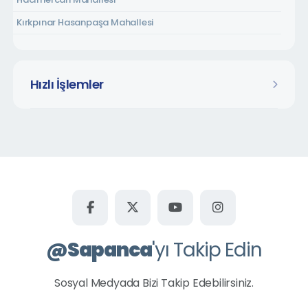
Kırkpınar Hasanpaşa Mahallesi
Kırkpınar Soğuksu Mahallesi
Kırkpınar Tepebaşı Mahallesi
Hızlı İşlemler
Kurtköy Dibektaş Mahallesi
Kurtköy Fatih Mahallesi
Kurtköy Yavuzselim Mahallesi
Kuruçeşme Mahallesi
Mahmudiye Mahallesi
Memnuniye Mahallesi
Rüstempaşa Mahallesi
@
Sapanca
'yı Takip Edin
Şükriye Mahallesi
Uzunkum Mahallesi
Sosyal Medyada Bizi Takip Edebilirsiniz.
Ünlüce Mahallesi