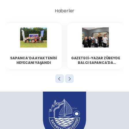
Yanık Mahallesi
Haberler
Yeni Mahalle
Tüm Parklar
SAPANCA’DA AYAK TENISI
GAZETECI-YAZAR ZÜBEYDE
HEYECANI YAŞANDI
BALCI SAPANCA'DA
OKURLARIYLA BULUŞTU