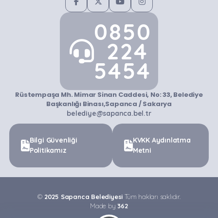
0850
224
5454
Rüstempaşa Mh. Mimar Sinan Caddesi, No: 33, Belediye
Başkanlığı Binası,Sapanca / Sakarya
belediye@sapanca.bel.tr
Bilgi Güvenliği
KVKK Aydınlatma
Politikamız
Metni
©
2025 Sapanca Belediyesi
Tüm hakları saklıdır.
Made by
362