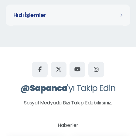
Kırkpınar Tepebaşı Mahallesi
Hızlı İşlemler
Kurtköy Dibektaş Mahallesi
Kurtköy Fatih Mahallesi
Kurtköy Yavuzselim Mahallesi
Kuruçeşme Mahallesi
Mahmudiye Mahallesi
Memnuniye Mahallesi
Rüstempaşa Mahallesi
@
Sapanca
'yı Takip Edin
Şükriye Mahallesi
Uzunkum Mahallesi
Sosyal Medyada Bizi Takip Edebilirsiniz.
Ünlüce Mahallesi
Yanık Mahallesi
Haberler
Yeni Mahalle