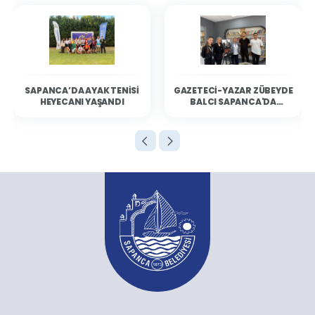
Tüm Parklar
SAPANCA’DA AYAK TENISI
GAZETECI-YAZAR ZÜBEYDE
HEYECANI YAŞANDI
BALCI SAPANCA'DA
OKURLARIYLA BULUŞTU