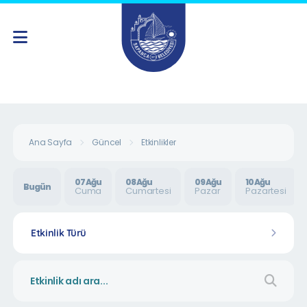
Ana Sayfa
Güncel
Etkinlikler
07 Ağu
08 Ağu
09 Ağu
10 Ağu
Bugün
Cuma
Cumartesi
Pazar
Pazartesi
Etkinlik Türü