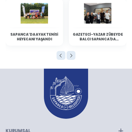
SAPANCA’DA AYAK TENISI
GAZETECI-YAZAR ZÜBEYDE
HEYECANI YAŞANDI
BALCI SAPANCA'DA
OKURLARIYLA BULUŞTU
KURUMSAL