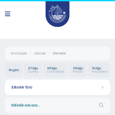
Ana Sayfa
Güncel
Etkinlikler
07 Ağu
08 Ağu
09 Ağu
10 Ağu
Bugün
Cuma
Cumartesi
Pazar
Pazartesi
Etkinlik Türü