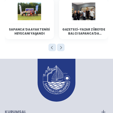
SAPANCA’DA AYAK TENISI
GAZETECI-YAZAR ZÜBEYDE
HEYECANI YAŞANDI
BALCI SAPANCA'DA
OKURLARIYLA BULUŞTU
KURUMSAL