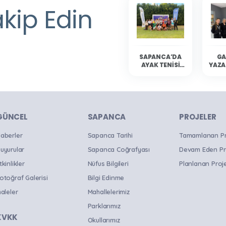
akip Edin
SAPANCA’DA
GA
AYAK TENISI
YAZA
HEYECANI
YAŞANDI
SAP
OKU
B
GÜNCEL
SAPANCA
PROJELER
aberler
Sapanca Tarihi
Tamamlanan Pro
uyurular
Sapanca Coğrafyası
Devam Eden Pr
tkinlikler
Nüfus Bilgileri
Planlanan Proje
otoğraf Galerisi
Bilgi Edinme
haleler
Mahallelerimiz
Parklarımız
KVKK
Okullarımız