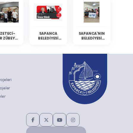
ZETECI-
SAPANCA
SAPANCA'NIN
R ZÜBEYDE
BELEDIYESI
BELEDIYESI
BALCI
KÜLTÜR
YÜZÜCÜLERI
ANCA'DA
ETKINLIKLERINE
MERSIN'DEN
RLARIYLA
GAZETECI-
DERECELERLE
ULUŞTU
YAZAR ZÜBEYDE
DÖNDÜ
BALCI KONUK
OLUYOR
jeleri
ojeler
ler