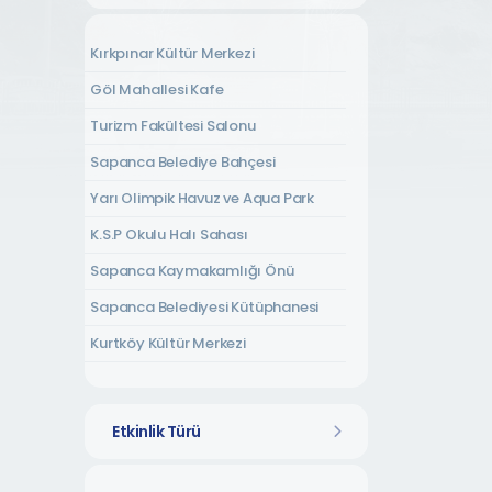
Kırkpınar Kültür Merkezi
Göl Mahallesi Kafe
Turizm Fakültesi Salonu
Sapanca Belediye Bahçesi
Yarı Olimpik Havuz ve Aqua Park
K.S.P Okulu Halı Sahası
Sapanca Kaymakamlığı Önü
Sapanca Belediyesi Kütüphanesi
Kurtköy Kültür Merkezi
Kırkpınar Amfi Tiyatro
Tepebaşı Mahallesi Kurs Merkezi
Etkinlik Türü
Rüstempaşa Kültür Evi
Uzunkum Mahallesi Kültür Evi