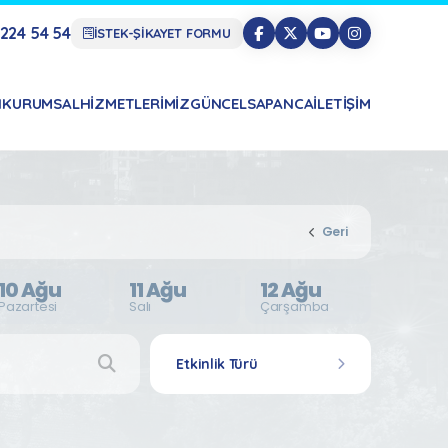
224 54 54
İSTEK-ŞİKAYET FORMU
N
KURUMSAL
HIZMETLERIMIZ
GÜNCEL
SAPANCA
İLETIŞIM
Geri
10 Ağu
11 Ağu
12 Ağu
Pazartesi
Salı
Çarşamba
Etkinlik Türü