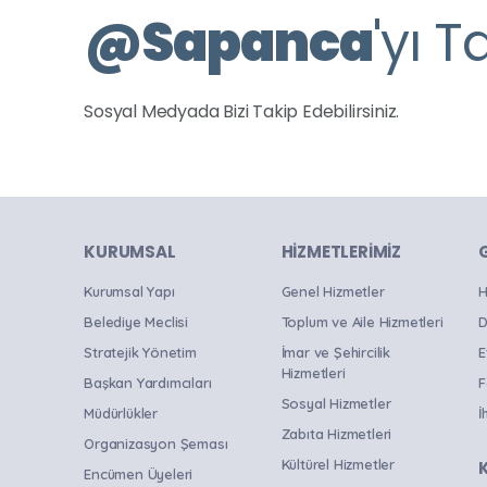
Yanık Mahallesi Kültür Evi
@
Sapanca
'yı T
Panel
Program
Resim Sergisi
Sosyal Medyada Bizi Takip Edebilirsiniz.
Sergi
Sohbet
Söyleşi
Spor
KURUMSAL
HIZMETLERIMIZ
Stand Up Gösterisi
Kurumsal Yapı
Genel Hizmetler
H
Panayır
Belediye Meclisi
Toplum ve Aile Hizmetleri
D
Şölen
Stratejik Yönetim
İmar ve Şehircilik
E
Hizmetleri
Başkan Yardımcıları
F
Tanıtım Toplantısı
Sosyal Hizmetler
Müdürlükler
İ
Tiyatro
Zabıta Hizmetleri
Organizasyon Şeması
Tören
Kültürel Hizmetler
Encümen Üyeleri