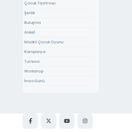
Çocuk Tiyatrosu
Yeni Mahalle Kültür Evi
Şenlik
Uzunkum Park Düğün Alanı
Buluşma
İnsan Hakları Parkı
Anket
Bisiklet Dünyası
Müzikli Çocuk Oyunu
Uzunkum Park Kafe
Kampanya
Sapanca Belediye Düğün Salonu
Turnuva
Havuz Kafe
Workshop
Kurtköy Düğün Salonu
İmza Günü
Akçay Kültür Evi
Yetişkin Tiyatrosu
Atilla Yücel Kültür Evi
Sinema
Dibektaş Kurs Merkezi
Konser
Fevziye Kültür Evi
Çocuk Atölyesi
Gazipaşa Kültür Evi
Şiir Dinletisi