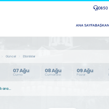
0850 
ANA SAYFA
BAŞKA
Güncel
Etkinlikler
07 Ağu
08 Ağu
09 Ağu
Cuma
Cumartesi
Pazar