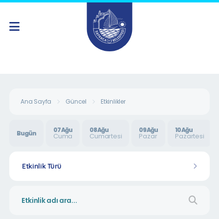
Ana Sayfa
Güncel
Etkinlikler
07 Ağu
08 Ağu
09 Ağu
10 Ağu
Bugün
Cuma
Cumartesi
Pazar
Pazartesi
Etkinlik Türü