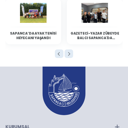
SAPANCA’DA AYAK TENISI
GAZETECI-YAZAR ZÜBEYDE
HEYECANI YAŞANDI
BALCI SAPANCA'DA
OKURLARIYLA BULUŞTU
KURUMSAL