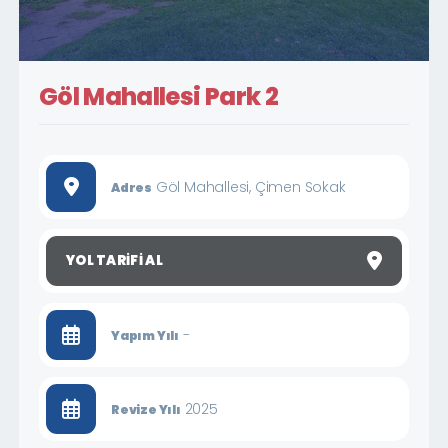
Göl Mahallesi Park 2
Göl Mahallesi, Çimen Sokak
Adres
YOL TARIFI AL
-
Yapım Yılı
2025
Revize Yılı