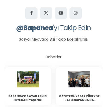
@
Sapanca
'yı Takip Edin
Sosyal Medyada Bizi Takip Edebilirsiniz.
Haberler
SAPANCA’DA AYAK TENISI
GAZETECI-YAZAR ZÜBEYDE
HEYECANI YAŞANDI
BALCI SAPANCA'DA
OKURLARIYLA BULUŞTU