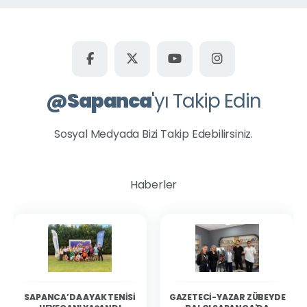
@
Sapanca
'yı Takip Edin
Sosyal Medyada Bizi Takip Edebilirsiniz.
Haberler
SAPANCA’DA AYAK TENISI
GAZETECI-YAZAR ZÜBEYDE