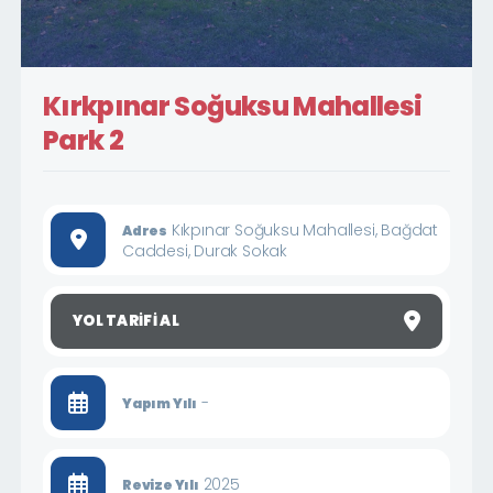
Kırkpınar Soğuksu Mahallesi
Park 2
Kıkpınar Soğuksu Mahallesi, Bağdat
Adres
Caddesi, Durak Sokak
YOL TARIFI AL
-
Yapım Yılı
2025
Revize Yılı