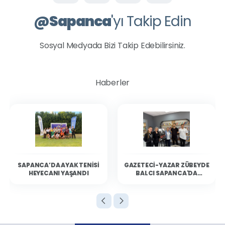
@
Sapanca
'yı Takip Edin
Sosyal Medyada Bizi Takip Edebilirsiniz.
Haberler
SAPANCA’DA AYAK TENISI
GAZETECI-YAZAR ZÜBEYDE
HEYECANI YAŞANDI
BALCI SAPANCA'DA
OKURLARIYLA BULUŞTU