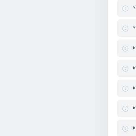
Y
Y
K
K
K
K
K