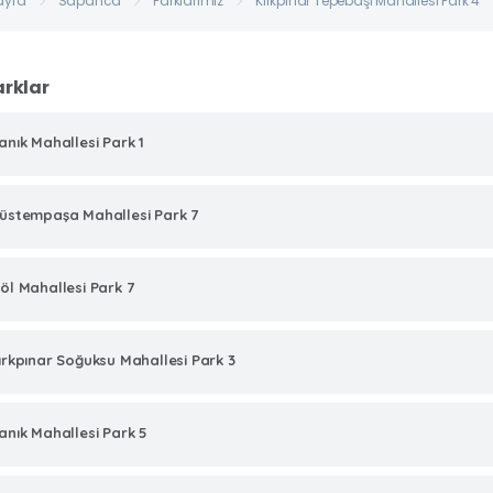
ayfa
Sapanca
Parklarımız
Kırkpınar Tepebaşı Mahallesi Park 4
arklar
anık Mahallesi Park 1
üstempaşa Mahallesi Park 7
öl Mahallesi Park 7
ırkpınar Soğuksu Mahallesi Park 3
anık Mahallesi Park 5