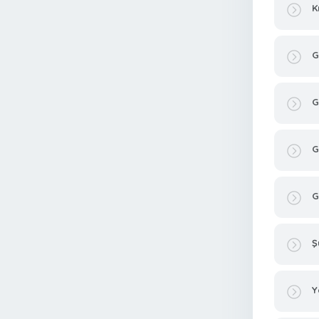
K
G
G
G
G
Ş
Y