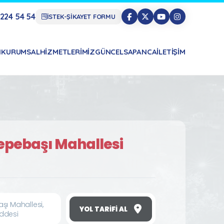
224 54 54
İSTEK-ŞİKAYET FORMU
N
KURUMSAL
HIZMETLERIMIZ
GÜNCEL
SAPANCA
İLETIŞIM
epebaşı Mahallesi
şı Mahallesi,
YOL TARIFI AL
ddesi