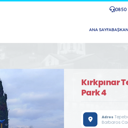
0850 
ANA SAYFA
BAŞKA
Kırkpınar T
Park 4
Tepeba
Adres
Barbaros Ca