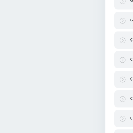
G
G
Ç
Ç
Ç
Ç
Ç