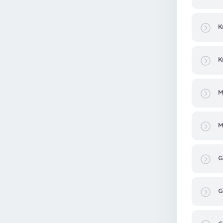
K
K
M
M
G
G