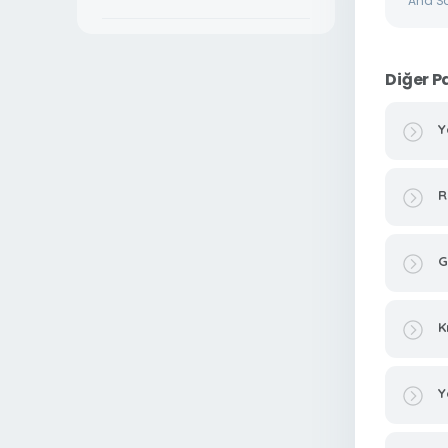
Ana S
Diğer P
Y
R
G
K
Y