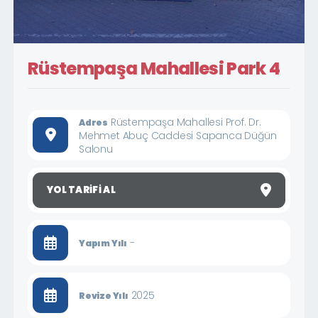
Rüstempaşa Mahallesi Park 4
Rüstempaşa Mahallesi Prof. Dr.
Adres
Mehmet Abuç Caddesi Sapanca Düğün
Salonu
YOL TARIFI AL
-
Yapım Yılı
2025
Revize Yılı