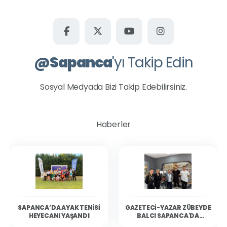
@
Sapanca
'yı Takip Edin
Sosyal Medyada Bizi Takip Edebilirsiniz.
Haberler
SAPANCA’DA AYAK TENISI
GAZETECI-YAZAR ZÜBEYDE
HEYECANI YAŞANDI
BALCI SAPANCA'DA
OKURLARIYLA BULUŞTU