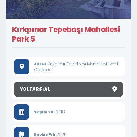
Kırkpınar Tepebaşı Mahallesi
Park 5
Kırkpınar Tepebaşı Mahallesi, İzmit
Adres
Caddesi
YOL TARIFI AL
2018
Yapım Yılı
2025
Revize Yılı