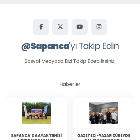
@
Sapanca
'yı Takip Edin
Sosyal Medyada Bizi Takip Edebilirsiniz.
Haberler
SAPANCA’DA AYAK TENISI
GAZETECI-YAZAR ZÜBEYDE